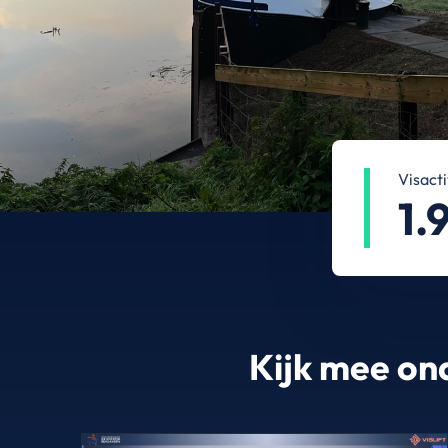
Visacti
1.
Kijk mee ond