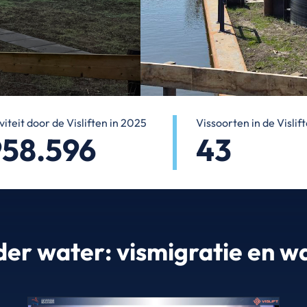
viteit door de Visliften in 2025
Vissoorten in de Vislif
958.596
43
er water: vismigratie en w